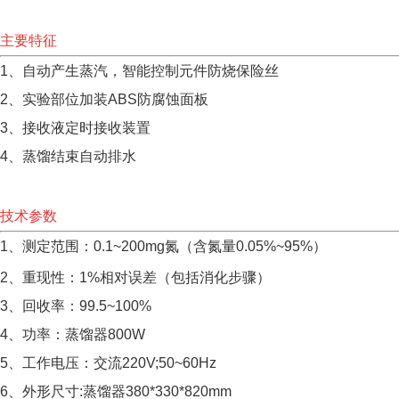
主要特征
1、自动产生蒸汽，智能控制元件防烧保险丝
2、实验部位加装ABS防腐蚀面板
3、接收液定时接收装置
4、蒸馏结束自动排水
技术参数
1、测定范围：0.1~200mg氮（含氮量0.05%~95%）
2、重现性：1%相对误差（包括消化步骤）
3、回收率：99.5~100%
4、功率：蒸馏器800W
5、工作电压：交流220V;50~60Hz
6、外形尺寸:蒸馏器380*330*820mm