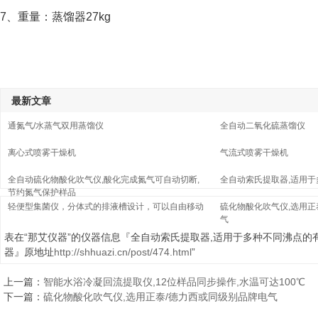
7、重量：蒸馏器27kg
最新文章
通氮气/水蒸气双用蒸馏仪
全自动二氧化硫蒸馏仪
离心式喷雾干燥机
气流式喷雾干燥机
全自动硫化物酸化吹气仪,酸化完成氮气可自动切断,
全自动索氏提取器,适用
节约氮气保护样品
轻便型集菌仪，分体式的排液槽设计，可以自由移动
硫化物酸化吹气仪,选用正
气
表在“那艾仪器”的仪器信息『全自动索氏提取器,适用于多种不同沸点的
器』原地址
http://shhuazi.cn/post/474.html
”
上一篇：
智能水浴冷凝回流提取仪,12位样品同步操作,水温可达100℃
下一篇：
硫化物酸化吹气仪,选用正泰/德力西或同级别品牌电气