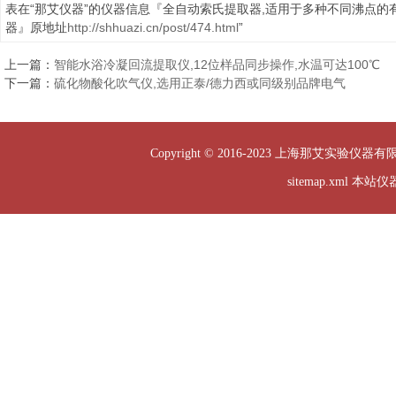
表在“那艾仪器”的仪器信息『全自动索氏提取器,适用于多种不同沸点的
器』原地址
http://shhuazi.cn/post/474.html
”
上一篇：
智能水浴冷凝回流提取仪,12位样品同步操作,水温可达100℃
下一篇：
硫化物酸化吹气仪,选用正泰/德力西或同级别品牌电气
Copyright © 2016-2023 上海那艾实验仪器有
sitemap.xml
本站仪