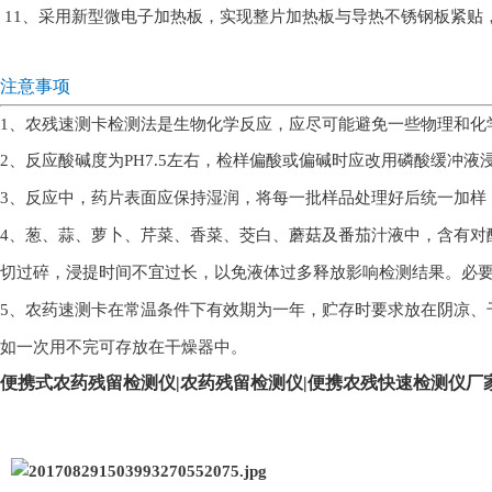
11、采用新型微电子加热板，实现整片加热板与导热不锈钢板紧贴
注意事项
1、农残速测卡检测法是生物化学反应，应尽可能避免一些物理和化
2、反应酸碱度为PH7.5左右，检样偏酸或偏碱时应改用磷酸缓冲液
3、反应中，药片表面应保持湿润，将每一批样品处理好后统一加样
4、葱、蒜、萝卜、芹菜、香菜、茭白、蘑菇及番茄汁液中，含有对
切过碎，浸提时间不宜过长，以免液体过多释放影响检测结果。必
5、农药速测卡在常温条件下有效期为一年，贮存时要求放在阴凉、
如一次用不完可存放在干燥器中。
便携式农药残留检测仪|农药残留检测仪|便携农残快速检测仪厂