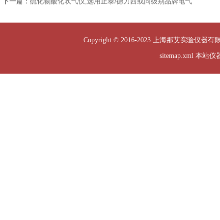
下一篇：
硫化物酸化吹气仪,选用正泰/德力西或同级别品牌电气
Copyright © 2016-2023 上海那艾实验仪器有
sitemap.xml
本站仪