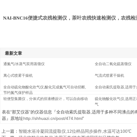
便捷式农残检测仪，茶叶农残快速检测仪，农残检
NAI-BNC16
最新文章
通氮气/水蒸气双用蒸馏仪
全自动二氧化硫蒸馏仪
离心式喷雾干燥机
气流式喷雾干燥机
全自动硫化物酸化吹气仪,酸化完成氮气可自动切断,
全自动索氏提取器,适用
节约氮气保护样品
轻便型集菌仪，分体式的排液槽设计，可以自由移动
硫化物酸化吹气仪,选用正
气
表在“那艾仪器”的仪器信息『全自动索氏提取器,适用于多种不同沸点的
器』原地址
http://shhuazi.cn/post/474.html
”
上一篇：
智能水浴冷凝回流提取仪,12位样品同步操作,水温可达100℃