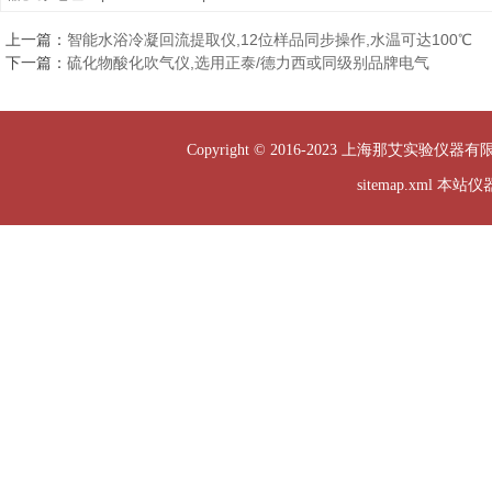
上一篇：
智能水浴冷凝回流提取仪,12位样品同步操作,水温可达100℃
下一篇：
硫化物酸化吹气仪,选用正泰/德力西或同级别品牌电气
Copyright © 2016-2023 上海那艾实验仪器有
sitemap.xml
本站仪