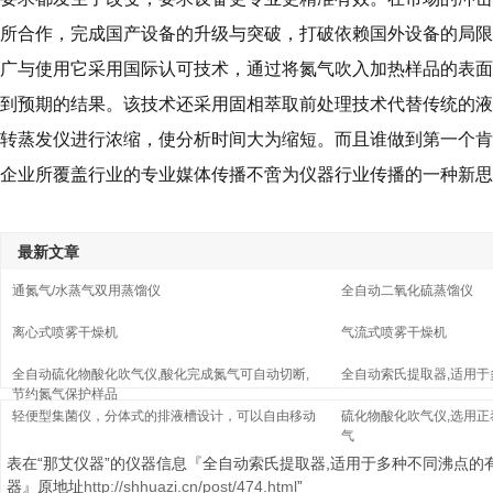
所合作，完成国产设备的升级与突破，打破依赖国外设备的局限
广与使用它采用国际认可技术，通过将氮气吹入加热样品的表面
到预期的结果。该技术还采用固相萃取前处理技术代替传统的液
转蒸发仪进行浓缩，使分析时间大为缩短。而且谁做到第一个肯
企业所覆盖行业的专业媒体传播不啻为仪器行业传播的一种新思
最新文章
通氮气/水蒸气双用蒸馏仪
全自动二氧化硫蒸馏仪
离心式喷雾干燥机
气流式喷雾干燥机
全自动硫化物酸化吹气仪,酸化完成氮气可自动切断,
全自动索氏提取器,适用
节约氮气保护样品
轻便型集菌仪，分体式的排液槽设计，可以自由移动
硫化物酸化吹气仪,选用正
气
表在“那艾仪器”的仪器信息『全自动索氏提取器,适用于多种不同沸点的
器』原地址
http://shhuazi.cn/post/474.html
”