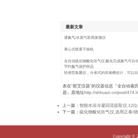
最新文章
通氮气/水蒸气双用蒸馏仪
离心式喷雾干燥机
全自动硫化物酸化吹气仪,酸化完成氮气可自动
节约氮气保护样品
轻便型集菌仪，分体式的排液槽设计，可以自
表在“那艾仪器”的仪器信息『全自动索
器』原地址
http://shhuazi.cn/post/474.
上一篇：
智能水浴冷凝回流提取仪,12位
下一篇：
硫化物酸化吹气仪,选用正泰/
Copyright