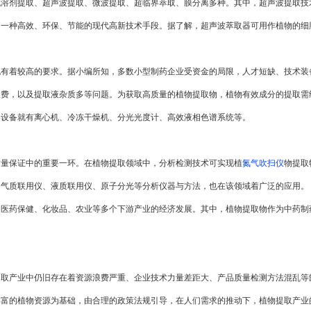
机溶剂提取、超声波提取、微波提取、超临界萃取、膜分离多种。其中，超声波提取技
了一种高效、环保、节能的现代高新技术手段。据了解，超声波萃取器可用作植物的细
着较高的要求。据小编所知，多数小型制药企业受资金的局限，人才短缺、技术装
浪费，以及提取液杂质多等问题。为获取高质量的植物提取物，植物有效成分的提取需
器设备就有离心机、冷冻干燥机、分光光度计、高效液相色谱系统等。
保证中的重要一环。在植物提取领域中，分析检测技术可实现植
氮气吹扫仪
物提取
、气质联用仪、液质联用仪、原子分光等分析仪器与方法，也在该领域着广泛的应用。
医药保健、化妆品、农业等多个下游产业的经济发展。其中，植物提取物作为中药制
产业中仍旧存在着资源浪费严重、企业技术力量差距大、产品质量检测方法混乱等
丰富的植物资源为基础，由合理的政策法规引导，在人们需求的推动下，植物提取产业