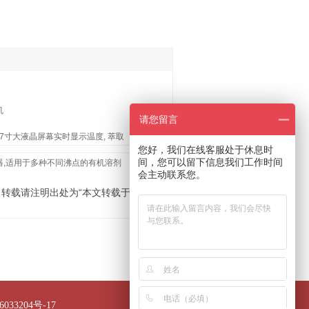
机
请您留言
 7寸大液晶屏幕实时显示温度, 萃取
您好，我们在线客服处于休息时
间，您可以留下信息我们工作时间
器,适用于多种不同沸点的有机溶剂
除非注
会主动联系您。
明，发
转载请注明出处为“本文转载于『那艾仪
033204号-17