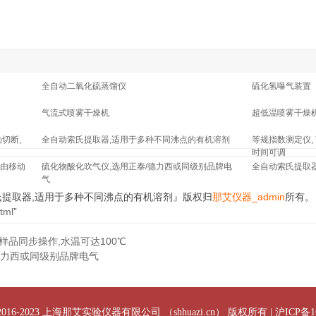
全自动二氧化硫蒸馏仪
硫化氢曝气装置
气流式喷雾干燥机
超低温喷雾干燥
切断,
全自动索氏提取器,适用于多种不同沸点的有机溶剂
等规指数测定仪,
时间可调
由移动
硫化物酸化吹气仪,选用正泰/德力西或同级别品牌电
全自动索氏提取
气
氏提取器,适用于多种不同沸点的有机溶剂』版权归
那艾仪器_admin
所有。
html
”
样品同步操作,水温可达100℃
德力西或同级别品牌电气
 © 2016-2023 上海那艾实验仪器有限公司 （shhuazi.cn） 版权所有 |
沪ICP备16