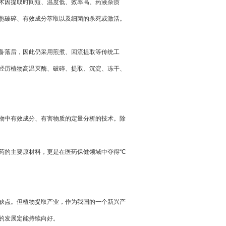
术因提取时间短、温度低、效率高、药液杂质
胞破碎、有效成分萃取以及细菌的杀死或激活。
备落后，因此仍采用煎煮、回流提取等传统工
经历植物高温灭酶、破碎、提取、沉淀、冻干、
物中有效成分、有害物质的定量分析的技术。除
药的主要原材料，更是在医药保健领域中夺得“C
缺点。但植物提取产业，作为我国的一个新兴产
的发展定能持续向好。