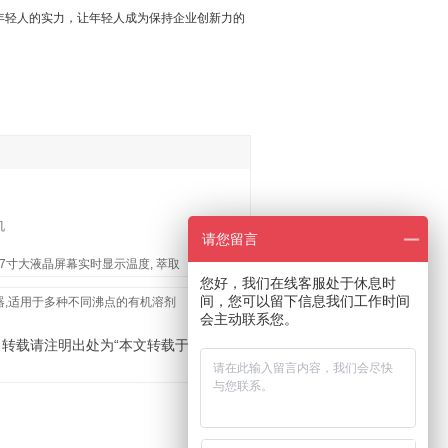
年轻人的实力，让年轻人成为保持企业创新力的
机
请您留言
 7寸大液晶屏幕实时显示温度, 萃取
您好，我们在线客服处于休息时
间，您可以留下信息我们工作时间
器,适用于多种不同沸点的有机溶剂
除非注
会主动联系您。
明，发
转载请注明出处为“本文转载于『那艾仪