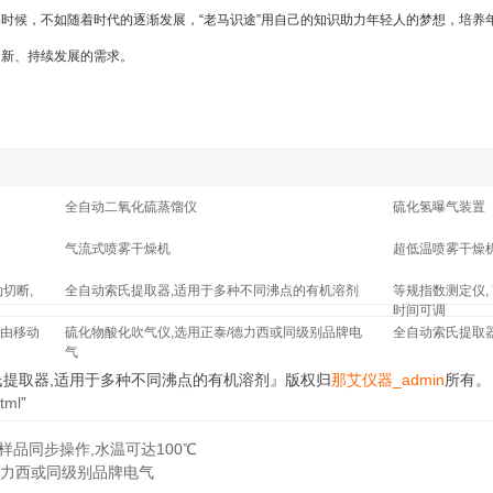
时候，不如随着时代的逐渐发展，“老马识途”用自己的知识助力年轻人的梦想，培养
创新、持续发展的需求。
全自动二氧化硫蒸馏仪
硫化氢曝气装置
气流式喷雾干燥机
超低温喷雾干燥
切断,
全自动索氏提取器,适用于多种不同沸点的有机溶剂
等规指数测定仪,
时间可调
由移动
硫化物酸化吹气仪,选用正泰/德力西或同级别品牌电
全自动索氏提取
气
氏提取器,适用于多种不同沸点的有机溶剂』版权归
那艾仪器_admin
所有。
html
”
样品同步操作,水温可达100℃
德力西或同级别品牌电气