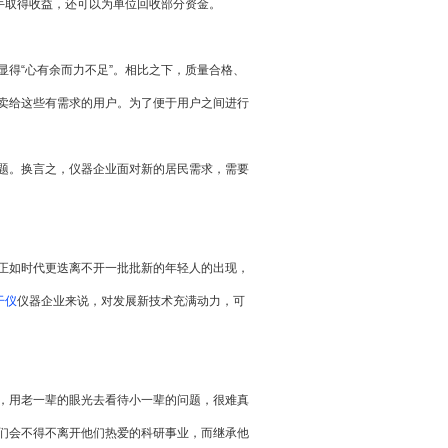
手取得收益，还可以为单位回收部分资金。
得“心有余而力不足”。相比之下，质量合格、
卖给这些有需求的用户。为了便于用户之间进行
题。换言之，仪器企业面对新的居民需求，需要
正如时代更迭离不开一批批新的年轻人的出现，
干仪
仪器企业来说，对发展新技术充满动力，可
，用老一辈的眼光去看待小一辈的问题，很难真
们会不得不离开他们热爱的科研事业，而继承他