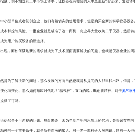
报废，倒不如送到二手市场上转手，让仪器在有需要的人手里重新“活”起来。通过转
小型单位或者初创企业，他们有着切实的使用需求，但是购买全新的科学仪器设备显
约成本和控制风险。一批企业就是瞄准了这一商机，向业界大量收购二手仪器，然后转
，成为用户购买设备的新选择。
求出现，而如何满足新的需求就成为了技术层面需要解决的问题，也就是仪器企业的问
是为了解决新的问题，那么发展的方向自然也就是从提问的人那里找出路，但是，
变化而变化。那么如何顺应时代呢？“精气神”，直白的说，既创新精神。对于
氮气吹
，提供了可能。
仍然是不可忽视的问题。坦白来说，因为年龄产生的思想上的代沟，是普遍存在的
新精神的一个重要条件，就是新鲜血液的加入。对于老一辈科研人员来说，终有一天他