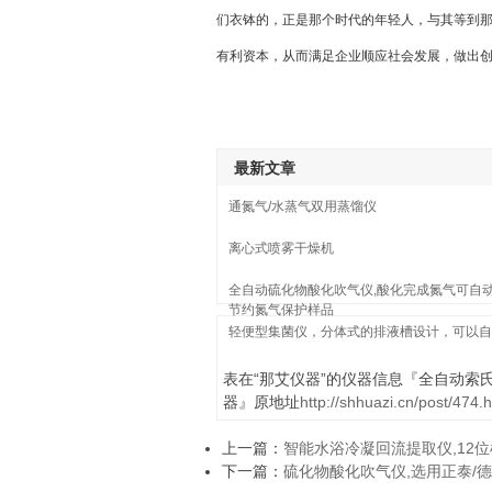
们衣钵的，正是那个时代的年轻人，与其等到那
有利资本，从而满足企业顺应社会发展，做出
最新文章
通氮气/水蒸气双用蒸馏仪
离心式喷雾干燥机
全自动硫化物酸化吹气仪,酸化完成氮气可自动
节约氮气保护样品
轻便型集菌仪，分体式的排液槽设计，可以自
表在“那艾仪器”的仪器信息『全自动索
器』原地址
http://shhuazi.cn/post/474.
上一篇：
智能水浴冷凝回流提取仪,12位
下一篇：
硫化物酸化吹气仪,选用正泰/