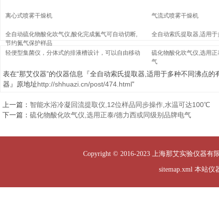
离心式喷雾干燥机
气流式喷雾干燥机
全自动硫化物酸化吹气仪,酸化完成氮气可自动切断,
全自动索氏提取器,适用
节约氮气保护样品
轻便型集菌仪，分体式的排液槽设计，可以自由移动
硫化物酸化吹气仪,选用正
气
表在“那艾仪器”的仪器信息『全自动索氏提取器,适用于多种不同沸点的
器』原地址
http://shhuazi.cn/post/474.html
”
上一篇：
智能水浴冷凝回流提取仪,12位样品同步操作,水温可达100℃
下一篇：
硫化物酸化吹气仪,选用正泰/德力西或同级别品牌电气
Copyright © 2016-2023 上海那艾实验仪器有
sitemap.xml
本站仪