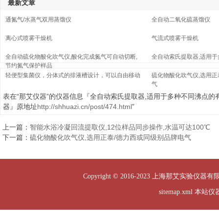
最新文章
通氮气/水蒸气双用蒸馏仪
全自动二氧化硫蒸馏仪
离心式喷雾干燥机
气流式喷雾干燥机
全自动硫化物酸化吹气仪,酸化完成氮气可自动切断,
全自动索氏提取器,适用
节约氮气保护样品
轻便型集菌仪，分体式的排液槽设计，可以自由移动
硫化物酸化吹气仪,选用正
气
表在“那艾仪器”的仪器信息『全自动索氏提取器,适用于多种不同沸点的
器』原地址
http://shhuazi.cn/post/474.html
”
上一篇：
智能水浴冷凝回流提取仪,12位样品同步操作,水温可达100℃
下一篇：
硫化物酸化吹气仪,选用正泰/德力西或同级别品牌电气
Copyright © 2016-2023 上海那艾实验仪器有
sitemap.xml
本站仪