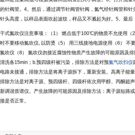
的针阀管。4、然后，通过调节针阀管针阀，氮气经针阀管和针
针头高度，以样品表面吹起波纹，样品又不溅起为好。5、最后
干式氮吹仪注意事项：（1） 燃点低于100℃的物质不允使用（
时不要移动氮吹仪, 以防烫（5） 用三线接地电源使用（6） 不
氮吹仪（8） 氮吹仪勿接近腐蚀性物质产生故障的可能原因及排
清洗各15min；b.预四级杆被污染，排除方法是对预
氮气吹扫仪
电路未接通，排除方法是将离子源拆下，重新安装。高离子能量
排除方法是对离子源、预四级杆、四级杆依次用甲醇、丙酮超声清
新调谐质谱仪。产生故障的可能原因及排除方法：离子源短路或
接是否正常。