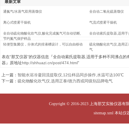
最新文章
通氮气/水蒸气双用蒸馏仪
全自动二氧化硫蒸馏仪
离心式喷雾干燥机
气流式喷雾干燥机
全自动硫化物酸化吹气仪,酸化完成氮气可自动切断,
全自动索氏提取器,适用
节约氮气保护样品
轻便型集菌仪，分体式的排液槽设计，可以自由移动
硫化物酸化吹气仪,选用正
气
表在“那艾仪器”的仪器信息『全自动索氏提取器,适用于多种不同沸点的
器』原地址
http://shhuazi.cn/post/474.html
”
上一篇：
智能水浴冷凝回流提取仪,12位样品同步操作,水温可达100℃
下一篇：
硫化物酸化吹气仪,选用正泰/德力西或同级别品牌电气
Copyright © 2016-2023 上海那艾实验仪器有
sitemap.xml
本站仪