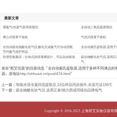
最新文章
通氮气/水蒸气双用蒸馏仪
全自动二氧化硫蒸馏仪
离心式喷雾干燥机
气流式喷雾干燥机
全自动硫化物酸化吹气仪,酸化完成氮气可自动切断,
全自动索氏提取器,适用
节约氮气保护样品
轻便型集菌仪，分体式的排液槽设计，可以自由移动
硫化物酸化吹气仪,选用正
气
表在“那艾仪器”的仪器信息『全自动索氏提取器,适用于多种不同沸点的
器』原地址
http://shhuazi.cn/post/474.html
”
上一篇：
智能水浴冷凝回流提取仪,12位样品同步操作,水温可达100℃
下一篇：
硫化物酸化吹气仪,选用正泰/德力西或同级别品牌电气
Copyright © 2016-2023 上海那艾实验仪器有