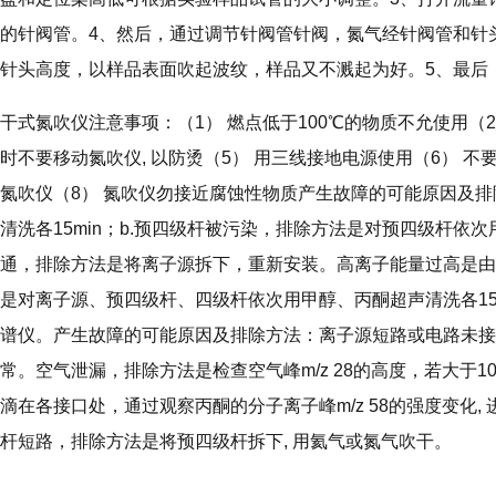
的针阀管。4、然后，通过调节针阀管针阀，氮气经针阀管和针
针头高度，以样品表面吹起波纹，样品又不溅起为好。5、最后
干式氮吹仪注意事项：（1） 燃点低于100℃的物质不允使用（
时不要移动氮吹仪, 以防烫（5） 用三线接地电源使用（6） 不
氮吹仪（8） 氮吹仪勿接近腐蚀性物质产生故障的可能原因及排
清洗各15min；b.预四级杆被污染，排除方法是对预四级杆依次
通，排除方法是将离子源拆下，重新安装。高离子能量过高是由
是对离子源、预四级杆、四级杆依次用甲醇、丙酮超声清洗各15
谱仪。产生故障的可能原因及排除方法：离子源短路或电路未接
常。空气泄漏，排除方法是检查空气峰m/z 28的高度，若大于10
滴在各接口处，通过观察丙酮的分子离子峰m/z 58的强度变化
杆短路，排除方法是将预四级杆拆下, 用氦气或氮气吹干。