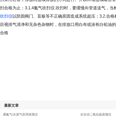
扫合格为止；3.1.4氮气吹扫仪.吹扫时，要缓慢向管道送气
吹扫仪
以防因阀门、盲板等不正确原因造成系统超压；3.2.合
目视排气清净和无杂色杂物时，在排放口用白布或涂有白铅油的
合格
最新文章
通氮气/水蒸气双用蒸馏仪
全自动二氧化硫蒸馏仪