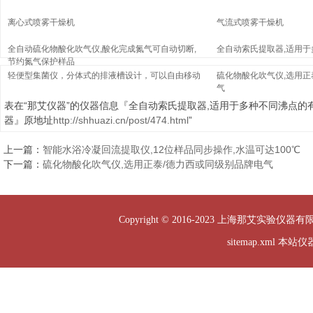
离心式喷雾干燥机
气流式喷雾干燥机
全自动硫化物酸化吹气仪,酸化完成氮气可自动切断,
全自动索氏提取器,适用
节约氮气保护样品
轻便型集菌仪，分体式的排液槽设计，可以自由移动
硫化物酸化吹气仪,选用正
气
表在“那艾仪器”的仪器信息『全自动索氏提取器,适用于多种不同沸点的
器』原地址
http://shhuazi.cn/post/474.html
”
上一篇：
智能水浴冷凝回流提取仪,12位样品同步操作,水温可达100℃
下一篇：
硫化物酸化吹气仪,选用正泰/德力西或同级别品牌电气
Copyright © 2016-2023 上海那艾实验仪器有
sitemap.xml
本站仪