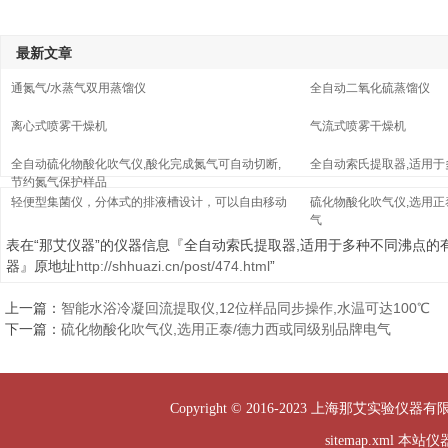
最新文章
通氮气/水蒸气双用蒸馏仪
全自动二氧化硫蒸馏仪
离心式喷雾干燥机
气流式喷雾干燥机
全自动硫化物酸化吹气仪,酸化完成氮气可自动切断,
全自动索氏提取器,适用
节约氮气保护样品
轻便型集菌仪，分体式的排液槽设计，可以自由移动
硫化物酸化吹气仪,选用正
气
表在“那艾仪器”的仪器信息『全自动索氏提取器,适用于多种不同沸点的
器』原地址
http://shhuazi.cn/post/474.html
”
上一篇：
智能水浴冷凝回流提取仪,12位样品同步操作,水温可达100℃
下一篇：
硫化物酸化吹气仪,选用正泰/德力西或同级别品牌电气
Copyright © 2016-2023 上海那艾实验仪器有
sitemap.xml
本站仪