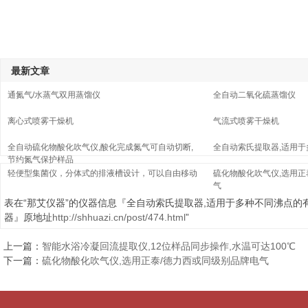
最新文章
通氮气/水蒸气双用蒸馏仪
全自动二氧化硫蒸馏仪
离心式喷雾干燥机
气流式喷雾干燥机
全自动硫化物酸化吹气仪,酸化完成氮气可自动切断,
全自动索氏提取器,适用
节约氮气保护样品
轻便型集菌仪，分体式的排液槽设计，可以自由移动
硫化物酸化吹气仪,选用正
气
表在“那艾仪器”的仪器信息『全自动索氏提取器,适用于多种不同沸点的
器』原地址
http://shhuazi.cn/post/474.html
”
上一篇：
智能水浴冷凝回流提取仪,12位样品同步操作,水温可达100℃
下一篇：
硫化物酸化吹气仪,选用正泰/德力西或同级别品牌电气