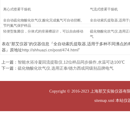
离心式喷雾干燥机
气流式喷雾干燥机
全自动硫化物酸化吹气仪,酸化完成氮气可自动切断,
全自动索氏提取器,适用
节约氮气保护样品
轻便型集菌仪，分体式的排液槽设计，可以自由移动
硫化物酸化吹气仪,选用正
气
表在“那艾仪器”的仪器信息『全自动索氏提取器,适用于多种不同沸点的
器』原地址
http://shhuazi.cn/post/474.html
”
上一篇：
智能水浴冷凝回流提取仪,12位样品同步操作,水温可达100℃
下一篇：
硫化物酸化吹气仪,选用正泰/德力西或同级别品牌电气
Copyright © 2016-2023 上海那艾实验仪器有
sitemap.xml
本站仪