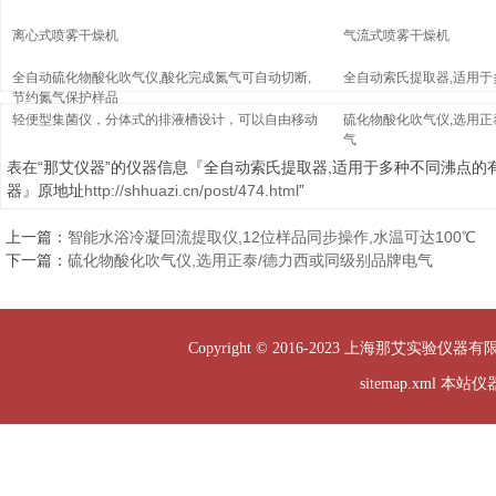
离心式喷雾干燥机
气流式喷雾干燥机
全自动硫化物酸化吹气仪,酸化完成氮气可自动切断,
全自动索氏提取器,适用
节约氮气保护样品
轻便型集菌仪，分体式的排液槽设计，可以自由移动
硫化物酸化吹气仪,选用正
气
表在“那艾仪器”的仪器信息『全自动索氏提取器,适用于多种不同沸点的
器』原地址
http://shhuazi.cn/post/474.html
”
上一篇：
智能水浴冷凝回流提取仪,12位样品同步操作,水温可达100℃
下一篇：
硫化物酸化吹气仪,选用正泰/德力西或同级别品牌电气
Copyright © 2016-2023 上海那艾实验仪器有
sitemap.xml
本站仪