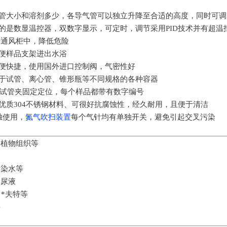
试管大小和溶剂多少，各导气管可以独立升降至合适的高度，同时可
的是数显温控器，双数字显示，可定时，调节采用PID技术并有超温
于通风柜中，降低危险
方便样品支架进出水浴
方便快捷，使用国外进口控制阀，气密性好
用于试管、离心管、锥形瓶等不同规格的各种容器
弹簧试管夹固定定位，每个样品都带有数字编号
优质304不锈钢材料、可很好抗腐蚀性，经久耐用，且便于清洁
独使用，
氮气吹扫装置
每个气针均有单独开关，避免引起交叉污染
、植物组织等
污染水等
、尿液
罗*夫特等
料