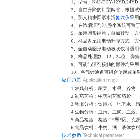
1、型号：NAI-DCY-12YD,24YD
2、自由升降的针型阀管，根据
3、那艾精密圆形水浴
氮吹仪
采用
4、在浓缩溶剂时,整个系统可置
5、采用圆形结构，自如转动，
6、样品盘采用电动升降方式，
7、全自动圆形电动氮吹仪可适
8、样品处理数：12，24位，
9、可能与溶剂接触的部件均采用
10、各气针通道可组合使用或单
应用范围
Application range
1.农残分析：蔬菜、水果、谷物
2.制药药检：中药制药和药检
3.环境分析：饮用水、地下水、
4.生物分析：血清、血浆、血液
5.商品检验：检验二*恶*因、克
6.食品饮料：牛奶、酒、液体饮
技术参数
Technical parameter