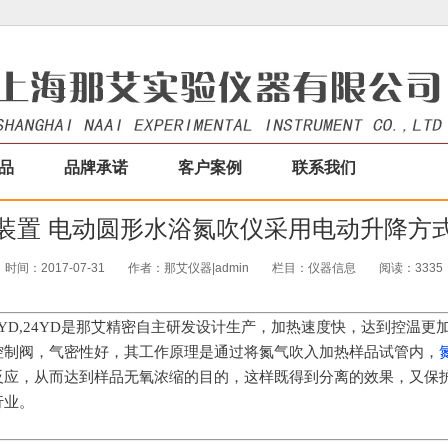
品
品牌承诺
客户案例
联系我们
装置 电动圆形水浴氮吹仪采用电动升降方
时间：2017-07-31
作者：那艾仪器|admin
栏目：
仪器信息
阅读：3335
2YD,24YD是
那艾精密
自主研发设计生产
，加热速度快，达到控温更
控制阀，气密性好，其工作原理是通过将氮气吹入加热样品试管内，
反应，从而达到样品无氧浓缩的目的，这样既得到分离的效果，又保
行业。