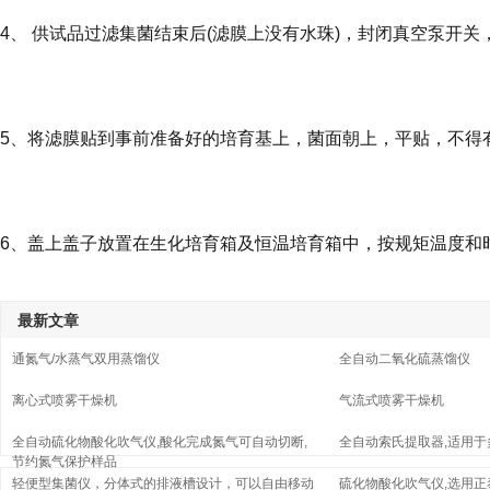
4、 供试品过滤集菌结束后(滤膜上没有水珠)，封闭真空泵开
5、将滤膜贴到事前准备好的培育基上，菌面朝上，平贴，不得
6、盖上盖子放置在生化培育箱及恒温培育箱中，按规矩温度和
最新文章
通氮气/水蒸气双用蒸馏仪
全自动二氧化硫蒸馏仪
离心式喷雾干燥机
气流式喷雾干燥机
全自动硫化物酸化吹气仪,酸化完成氮气可自动切断,
全自动索氏提取器,适用
节约氮气保护样品
轻便型集菌仪，分体式的排液槽设计，可以自由移动
硫化物酸化吹气仪,选用正