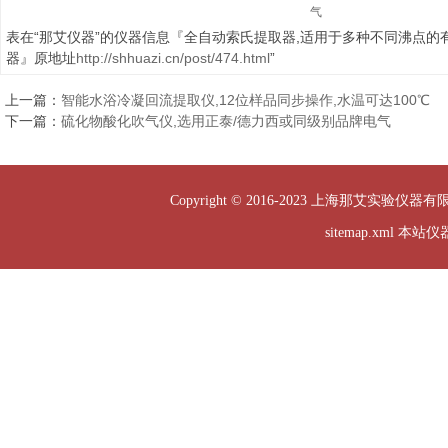
气
表在“那艾仪器”的仪器信息『全自动索氏提取器,适用于多种不同沸点的
器』原地址
http://shhuazi.cn/post/474.html
”
上一篇：
智能水浴冷凝回流提取仪,12位样品同步操作,水温可达100℃
下一篇：
硫化物酸化吹气仪,选用正泰/德力西或同级别品牌电气
Copyright © 2016-2023 上海那艾实验仪器有
sitemap.xml
本站仪