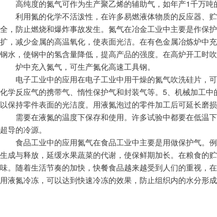
1
高纯度的氮气可作为生产聚乙烯的辅助气，如年产
千万吨
利用氮的化学不活泼性，在许多易燃液体物质的反应器、贮
全，防止燃烧和爆炸事故发生。
氮气在冶金工业中主要是作保护
扩，减少金属的高温氧化，使表面光洁。在有色金属冶炼炉中充
钢水，使钢中的氢含量降低，提高产
品的强度。在高炉开工时吹
炉中充入氮气，可生产氮化高速工具钢。
电子工业中的应用
在电子工业中用干燥的氮气吹洗硅片，可
5
化学反应气的携带气、惰性保护气和封装气等。
、机械加工中
以保持零件表面的光洁度。用液氮泡过的零件加工后可延长磨损
需要在液氮的温度下保存和使用。许多试验中都要在低温下
超导的冷源。
食品工业中的应用
氮气在食品工业中主要是用做保护气。例
生成与释放，延缓水果蔬菜的代谢，使保鲜期加长。在粮食的贮
味。随着生活节奏的加快，快餐食品越来越受到人们的重视，在
用液氮冷冻，可以达到快速冷冻的效果，防止组织内的水分形