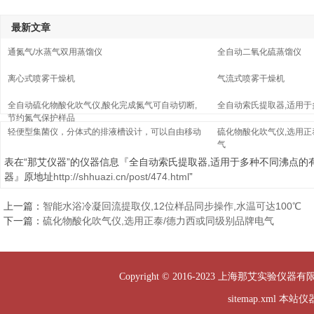
最新文章
通氮气/水蒸气双用蒸馏仪
全自动二氧化硫蒸馏仪
离心式喷雾干燥机
气流式喷雾干燥机
全自动硫化物酸化吹气仪,酸化完成氮气可自动切断,
全自动索氏提取器,适用
节约氮气保护样品
轻便型集菌仪，分体式的排液槽设计，可以自由移动
硫化物酸化吹气仪,选用正
气
表在“那艾仪器”的仪器信息『全自动索氏提取器,适用于多种不同沸点的
器』原地址
http://shhuazi.cn/post/474.html
”
上一篇：
智能水浴冷凝回流提取仪,12位样品同步操作,水温可达100℃
下一篇：
硫化物酸化吹气仪,选用正泰/德力西或同级别品牌电气
Copyright © 2016-2023 上海那艾实验仪器有
sitemap.xml
本站仪