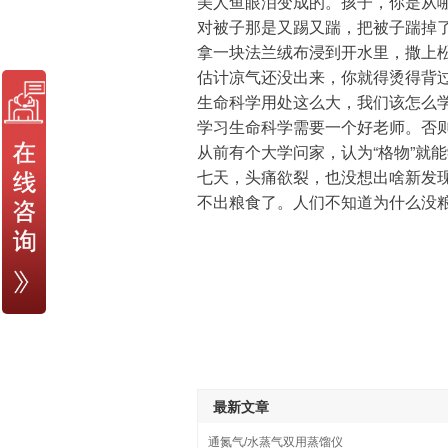
美人鱼眼泪变成的。孩子，你是从
对被子那是又踢又踹，把被子踹掉
拿一块法兰绒布浸到开水里，撒上
估计凉气还没出来，你就得烫得背
生命科学用处这么大，我们该怎么
学习生命科学需要一个好老师。否
从前有个大学问家，认为“格物”就能
七天，头痛欲裂，也没想出啥新发
不出粮食了。人们不知道为什么没
最新文章
通氮气/水蒸气双用蒸馏仪