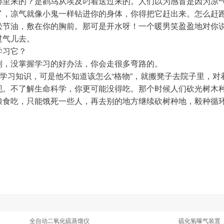
哪里来的？是鹳鸟从埃及叼着送过来的。
人们以为感冒是因为凉
了，凉气就像小鬼一样钻进你的身体，你得把它赶出来。怎么赶
松节油，敷在你的胸前。那可是开水呀！一个暖男笑盈盈地对你
过气儿去。
学习它？
则，没掌握学习的好办法，你会走很多弯路的。
学习知识，可是他不知道该怎么“格物”，就搬凳子去院子里，对着
现。
不了解生命科学，你更可能没得吃。那个时候人们砍光树木
粮食吃，只能饿死一些人，再去别的地方继续砍树种地，毅种循
全自动二氧化硫蒸馏仪
硫化氢曝气装置