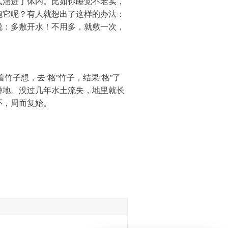
气溜进了体内。比如你睡觉不老实，
跑它呢？有人就想出了这样的办法：
说：多敷开水！不用多，就敷一次，
竹子想，去“格”竹子，结果“格”了
种地。没过几年水土流失，地里就长
环，周而复始。