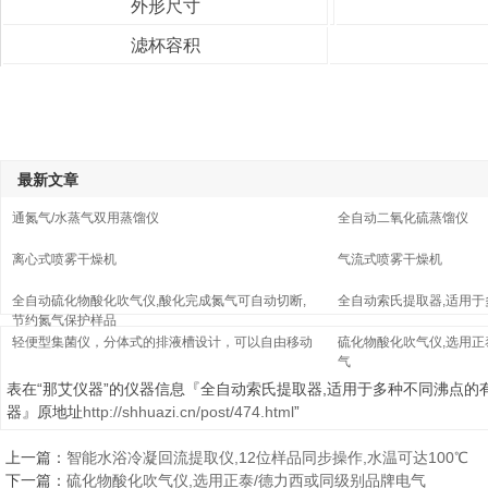
外形尺寸
滤杯容积
最新文章
通氮气/水蒸气双用蒸馏仪
全自动二氧化硫蒸馏仪
离心式喷雾干燥机
气流式喷雾干燥机
全自动硫化物酸化吹气仪,酸化完成氮气可自动切断,
全自动索氏提取器,适用
节约氮气保护样品
轻便型集菌仪，分体式的排液槽设计，可以自由移动
硫化物酸化吹气仪,选用正
气
表在“那艾仪器”的仪器信息『全自动索氏提取器,适用于多种不同沸点的
器』原地址
http://shhuazi.cn/post/474.html
”
上一篇：
智能水浴冷凝回流提取仪,12位样品同步操作,水温可达100℃
下一篇：
硫化物酸化吹气仪,选用正泰/德力西或同级别品牌电气