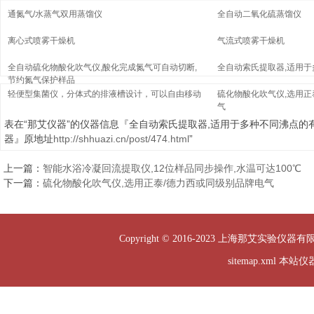
通氮气/水蒸气双用蒸馏仪
全自动二氧化硫蒸馏仪
离心式喷雾干燥机
气流式喷雾干燥机
全自动硫化物酸化吹气仪,酸化完成氮气可自动切断,
全自动索氏提取器,适用
节约氮气保护样品
轻便型集菌仪，分体式的排液槽设计，可以自由移动
硫化物酸化吹气仪,选用正
气
表在“那艾仪器”的仪器信息『全自动索氏提取器,适用于多种不同沸点的
器』原地址
http://shhuazi.cn/post/474.html
”
上一篇：
智能水浴冷凝回流提取仪,12位样品同步操作,水温可达100℃
下一篇：
硫化物酸化吹气仪,选用正泰/德力西或同级别品牌电气
Copyright © 2016-2023 上海那艾实验仪器有
sitemap.xml
本站仪