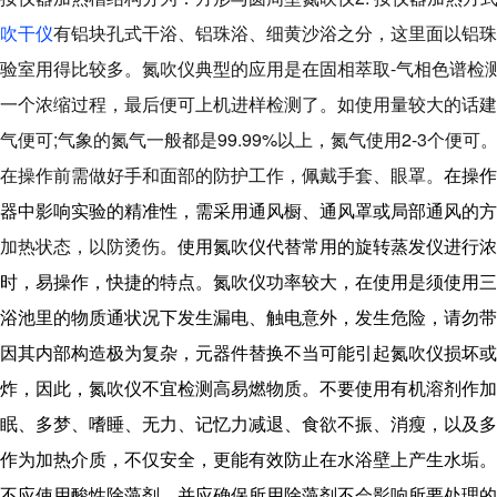
吹干仪
有铝块孔式干浴、铝珠浴、细黄沙浴之分，这里面以铝
验室用得比较多。氮吹仪典型的应用是在固相萃取-气相色谱检
一个浓缩过程，最后便可上机进样检测了。
如使用量较大的话建
气便可;
气象的氮气一般都是99.99%以上，氮气使用2-3个便可
在操作前需做好手和面部的防护工作，佩戴手套、眼罩。
在操作
器中影响实验的精准性，需采用通风橱、通风罩或局部通风的方
加热状态，以防烫伤。
使用氮吹仪代替常用的旋转蒸发仪进行浓
时，易操作，快捷的特点。
氮吹仪功率较大，在使用是须使用三
浴池里的物质通状况下发生漏电、触电意外，发生危险，请勿带
因其内部构造极为复杂，元器件替换不当可能引起氮吹仪损坏或
炸，因此，氮吹仪不宜检测高易燃物质。
不要使用有机溶剂作加
眠、多梦、嗜睡、无力、记忆力减退、食欲不振、消瘦，以及多
作为加热介质，不仅安全，更能有效防止在水浴壁上产生水垢。
不应使用酸性除藻剂，并应确保所用除藻剂不会影响所要处理的