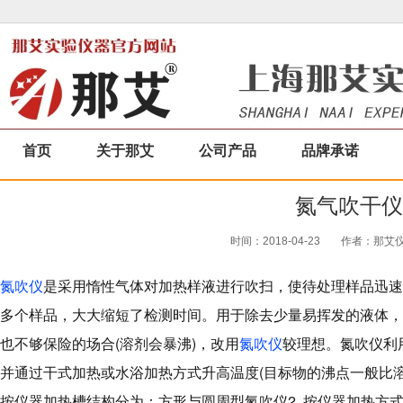
首页
关于那艾
公司产品
品牌承诺
氮气吹干仪
时间：2018-04-23
作者：那艾仪器
氮吹仪
是采用惰性气体对加热样液进行吹扫，使待处理样品迅速
多个样品，大大缩短了检测时间。用于除去少量易挥发的液体，
也不够保险的场合(溶剂会暴沸)，改用
氮吹仪
较理想。
氮吹仪利
并通过干式加热或水浴加热方式升高温度(目标物的沸点一般比
按仪器加热槽结构分为：方形与圆周型氮吹仪
2. 按仪器加热