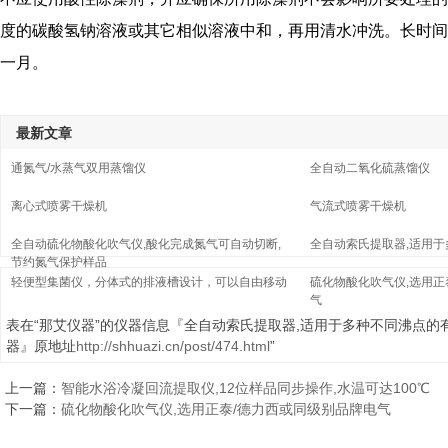
度的碳酸氢钠溶液或其它相似溶液中和，再用清水冲洗。长时间
一月。
最新文章
通氮气/水蒸气双用蒸馏仪
全自动二氧化硫蒸馏仪
离心式喷雾干燥机
气流式喷雾干燥机
全自动硫化物酸化吹气仪,酸化完成氮气可自动切断,
全自动索氏提取器,适用
节约氮气保护样品
轻便型集菌仪，分体式的排液槽设计，可以自由移动
硫化物酸化吹气仪,选用正
气
表在“那艾仪器”的仪器信息『全自动索氏提取器,适用于多种不同沸点的
器』原地址
http://shhuazi.cn/post/474.html
”
上一篇：
智能水浴冷凝回流提取仪,12位样品同步操作,水温可达100℃
下一篇：
硫化物酸化吹气仪,选用正泰/德力西或同级别品牌电气