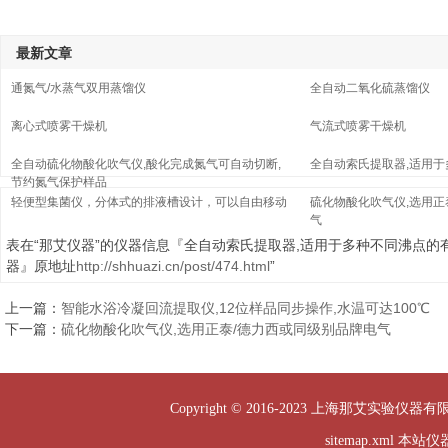
最新文章
通氮气/水蒸气双用蒸馏仪
全自动二氧化硫蒸馏仪
离心式喷雾干燥机
气流式喷雾干燥机
全自动硫化物酸化吹气仪,酸化完成氮气可自动切断,
全自动索氏提取器,适用
节约氮气保护样品
轻便型集菌仪，分体式的排液槽设计，可以自由移动
硫化物酸化吹气仪,选用正
气
表在“那艾仪器”的仪器信息『全自动索氏提取器,适用于多种不同沸点的
器』原地址
http://shhuazi.cn/post/474.html
”
上一篇：
智能水浴冷凝回流提取仪,12位样品同步操作,水温可达100℃
下一篇：
硫化物酸化吹气仪,选用正泰/德力西或同级别品牌电气
Copyright © 2016-2023 上海那艾实验仪器有
sitemap.xml
本站仪