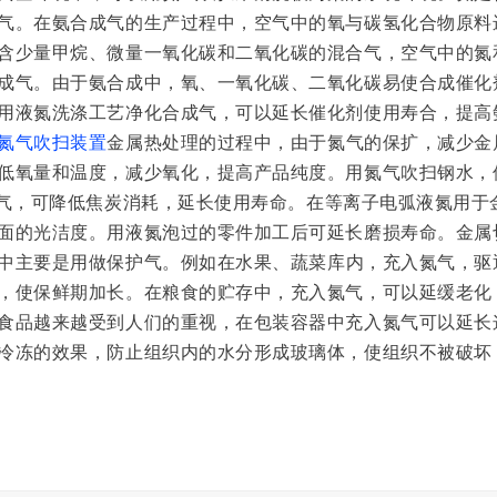
气。在氨合成气的生产过程中，空气中的氧与碳氢化合物原料
含少量甲烷、微量一氧化碳和二氧化碳的混合气，空气中的氮
成气。由于氨合成中，氧、一氧化碳、二氧化碳易使合成催化
用液氮洗涤工艺净化合成气，可以延长催化剂使用寿合，提高
氮气吹扫装置
金属热处理的过程中，由于氮气的保扩，减少金
低氧量和温度，减少氧化，提高产品纯度。用氮气吹扫钢水，
气，可降低焦炭消耗，延长使用寿命。在等离子电弧
液氮用于
面的光洁度。用液氮泡过的零件加工后可延长磨损寿命。金属
中主要是用做保护气。例如在水果、蔬菜库内，充入氮气，驱
，使保鲜期加长。在粮食的贮存中，充入氮气，可以延缓老化
食品越来越受到人们的重视，在包装容器中充入氮气可以延长
冷冻的效果，防止组织内的水分形成玻璃体，使组织不被破坏