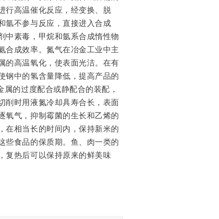
进行高温催化反应，经变换、脱
和氩不参与反应，直接进入合成
剂中素毒，甲烷和氩系合成惰性物
氨合成效率。氮气在冶金工业中主
属的高温氧化，使表面光洁。在有
使钢中的氢含量降低，提高产品的
金属的过度配合或静配合的装配，
切削时用液氮冷却具寿合长，表面
逐氧气，抑制霉菌的生长和乙烯的
，在相当长的时间内，保持新米的
这些食品的保质期。鱼、肉一类的
，复热后可以保持原来的鲜美味