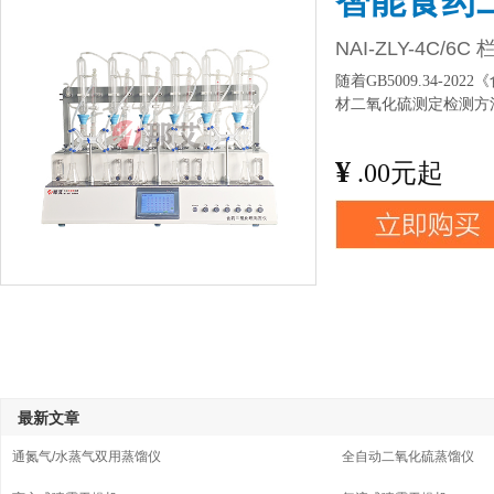
智能食药
NAI-ZLY-4C/6C
随着GB5009.34
材二氧化硫测定检测方
¥
.00元起
最新文章
通氮气/水蒸气双用蒸馏仪
全自动二氧化硫蒸馏仪