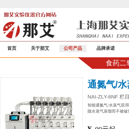
首页
关于那艾
公司产品
品牌承诺
食药二
通氮气/
NAI-ZLY-6NF 栏
智能通氮气/水蒸气双
随水蒸气蒸馏而不被破
¥