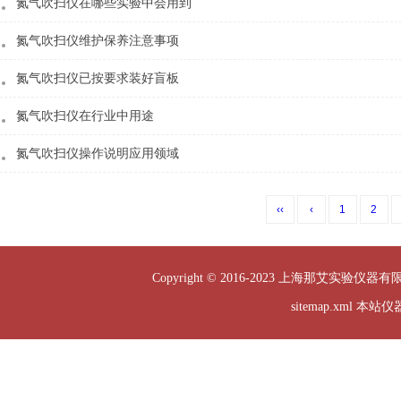
氮气吹扫仪在哪些实验中会用到
氮气吹扫仪维护保养注意事项
氮气吹扫仪已按要求装好盲板
氮气吹扫仪在行业中用途
氮气吹扫仪操作说明应用领域
‹‹
‹
1
2
Copyright © 2016-2023 上海那艾实验仪器有
sitemap.xml
本站仪